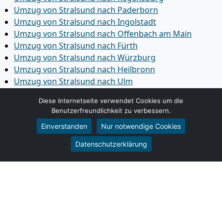
Umzug von Stralsund nach Paderborn
Umzug von Stralsund nach Ingolstadt
Umzug von Stralsund nach Offenbach am Main
Umzug von Stralsund nach Fürth
Umzug von Stralsund nach Würzburg
Umzug von Stralsund nach Heilbronn
Umzug von Stralsund nach Ulm
Umzug von Stralsund nach Pforzheim
Diese Internetseite verwendet Cookies um die
Umzug von Stralsund nach Wolfsburg
Benutzerfreundlichkeit zu verbessern.
Umzug von Stralsund nach Bottrop
Einverstanden
Nur notwendige Cookies
Umzug von Stralsund nach Göttingen
Umzug von Stralsund nach Reutlingen
Datenschutzerklärung
Umzug von Stralsund nach Bremer­haven
Umzug von Stralsund nach Koblenz
Umzug von Stralsund nach Erlangen
Umzug von Stralsund nach Bergisch Gladbach
Umzug von Stralsund nach Remscheid
Umzug von Stralsund nach Jena