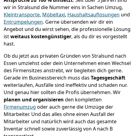
Ansprüche zu 100 % umsetzt
. Seit über 3 Jahren sind
wir in Stralsund die Nummer eins in Sachen Umzug,
Kleintransporte
,
Möbeltaxi
,
Haushaltsauflösungen
und
Entrümpelungen
.
Gerne übersenden wir dir ein
Angebot und du wirst sehen, die professionelle Lösung
ist
weitaus kostengünstiger
, als du dir es vorgestellt
hast.
Ob du jetzt aus privaten Gründen von Stralsund nach
Essen umziehst oder dein Unternehmen einen Wechsel
des Firmensitzes anstrebt, wir begleiten dich gerne.
Gerade im Businessbereich muss das
Tagesgeschäft
weiterlaufen, Ausfälle sind ineffektiv und schaden nur.
Und genau hier sollten die Profis übernehmen.
Wir
planen und organisieren
den kompletten
Firmenumzug
oder auch gerne die Umzüge der
Mitarbeiter. Und das alles ohne einen Ausfall der
Mitarbeiter und natürlich wird auch das gesamte
Inventar schnell sowie zuverlässig von A nach B