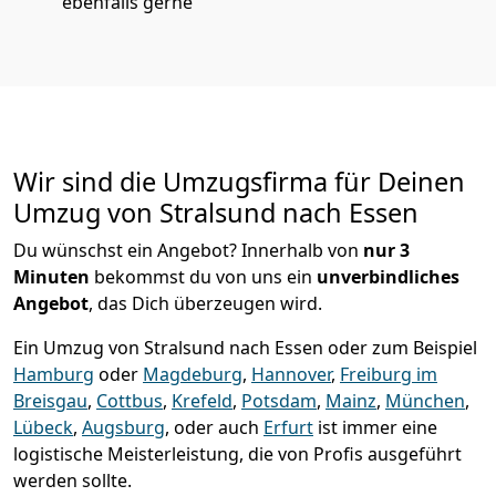
ebenfalls gerne
Wir sind die Umzugsfirma für Deinen
Umzug von Stralsund nach Essen
Du wünschst ein Angebot? Innerhalb von
nur 3
Minuten
bekommst du von uns ein
unverbindliches
Angebot
, das Dich überzeugen wird.
Ein Umzug von Stralsund nach Essen oder zum Beispiel
Hamburg
oder
Magdeburg
,
Hannover
,
Freiburg im
Breisgau
,
Cottbus
,
Krefeld
,
Potsdam
,
Mainz
,
München
,
Lübeck
,
Augsburg
, oder auch
Erfurt
ist immer eine
logistische Meisterleistung, die von Profis ausgeführt
werden sollte.