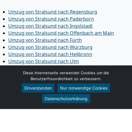
Umzug von Stralsund nach Regensburg
Umzug von Stralsund nach Paderborn
Umzug von Stralsund nach Ingolstadt
Umzug von Stralsund nach Offenbach am Main
Umzug von Stralsund nach Fürth
Umzug von Stralsund nach Würzburg
Umzug von Stralsund nach Heilbronn
Umzug von Stralsund nach Ulm
Umzug von Stralsund nach Pforzheim
Diese Internetseite verwendet Cookies um die
Umzug von Stralsund nach Wolfsburg
Benutzerfreundlichkeit zu verbessern.
Umzug von Stralsund nach Bottrop
Einverstanden
Nur notwendige Cookies
Umzug von Stralsund nach Göttingen
Umzug von Stralsund nach Reutlingen
Datenschutzerklärung
Umzug von Stralsund nach Bremer­haven
Umzug von Stralsund nach Koblenz
Umzug von Stralsund nach Erlangen
Umzug von Stralsund nach Bergisch Gladbach