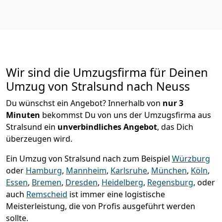
Wir sind die Umzugsfirma für Deinen
Umzug von Stralsund nach Neuss
Du wünschst ein Angebot? Innerhalb von
nur 3
Minuten
bekommst Du von uns der Umzugsfirma aus
Stralsund ein
unverbindliches Angebot
, das Dich
überzeugen wird.
Ein Umzug von Stralsund nach zum Beispiel
Würzburg
oder
Hamburg
,
Mannheim
,
Karlsruhe
,
München
,
Köln
,
Essen
,
Bremen
,
Dresden
,
Heidelberg
,
Regensburg
, oder
auch
Remscheid
ist immer eine logistische
Meisterleistung, die von Profis ausgeführt werden
sollte.