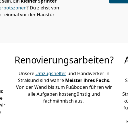
sein. Ein
kleiner Sprinter
erbotszonen
? Du ziehst von
ht einmal vor der Haustür
Renovierungsarbeiten?
Unsere
Umzugshelfer
und Handwerker in
Stralsund sind wahre
Meister ihres Fachs
.
S
Von der Wand bis zum Fußboden führen wir
r.
alle Aufgaben kostengünstig und
St
le
fachmännisch aus.
k
wir
fü
h