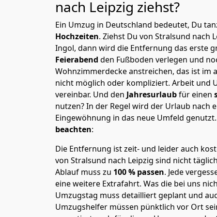
nach Leipzig
ziehst?
Ein Umzug in Deutschland bedeutet, Du tanz
Hochzeiten
. Ziehst Du von Stralsund nach 
Ingol, dann wird die Entfernung das erste 
Feierabend
den Fußboden verlegen und noc
Wohnzimmerdecke anstreichen, das ist im a
nicht möglich oder kompliziert.
Arbeit und 
vereinbar. Und den
Jahresurlaub
für einen
nutzen? In der Regel wird der Urlaub nach
Eingewöhnung in das neue Umfeld genutzt
beachten
:
Die Entfernung ist zeit- und leider auch kos
von Stralsund nach Leipzig sind nicht täglic
Ablauf muss zu
100 % passen
. Jede verges
eine weitere Extrafahrt. Was die bei uns nic
Umzugstag muss detailliert geplant und au
Umzugshelfer müssen pünktlich vor Ort sei