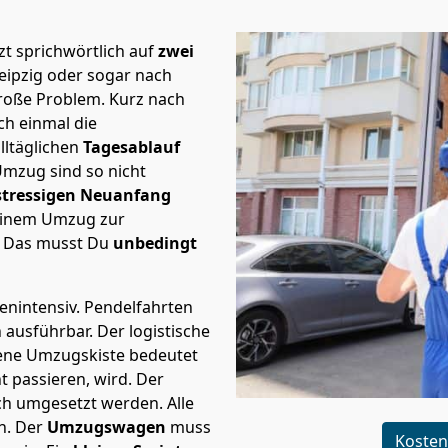
t sprichwörtlich auf
zwei
Leipzig oder sogar nach
große Problem.
Kurz nach
h einmal die
lltäglichen
Tagesablauf
Umzug sind so nicht
stressigen Neuanfang
 einem Umzug zur
. Das musst Du
unbedingt
tenintensiv. Pendelfahrten
h ausführbar.
Der logistische
sene Umzugskiste bedeutet
ht passieren, wird.
Der
ch umgesetzt werden. Alle
n. Der
Umzugswagen
muss
Kosten