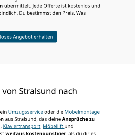
en
übermittelt. Jede Offerte ist kostenlos und
indlich. Du bestimmst den Preis. Was
loses Angebot erhalten
g von
Stralsund nach
 ein
Umzugsservice
oder die
Möbelmontage
en
aus Stralsund, das deine
Ansprüche zu
g
,
Klaviertransport
,
Möbellift
und
ist
weitaus kostengünstiger
, als du dir es