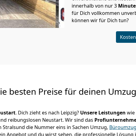
innerhalb von nur
3
Minut
für Dich vollkommen unverb
können wir für Dich tun?
Kosten
Die besten Preise für deinen Umzu
ustart
. Dich zieht es nach Leipzig?
Unsere Leistungen
wie
 und reibungslosen Neustart.
Wir sind das
Profiunternehm
r in Stralsund die Nummer eins in Sachen Umzug,
Büroumzu
in Angebot und du wirst sehen, die professionelle Lösung 