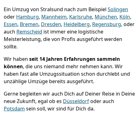
Ein Umzug von Stralsund nach zum Beispiel
Solingen
oder
Hamburg
,
Mannheim
,
Karlsruhe
,
München
,
Köln
,
Essen
,
Bremen
,
Dresden
,
Heidelberg
,
Regensburg
, oder
auch
Remscheid
ist immer eine logistische
Meisterleistung, die von Profis ausgeführt werden
sollte.
Wir haben
seit
14 Jahren Erfahrungen sammeln
können
, die uns niemand mehr nehmen kann. Wir
haben fast alle Umzugssituation schon durchlebt und
unzählige Umzüge bereits ausgeführt.
Gerne begleiten wir auch Dich auf Deiner Reise in Deine
neue Zukunft, egal ob es
Düsseldorf
oder auch
Potsdam
sein soll, wir sind für Dich da.