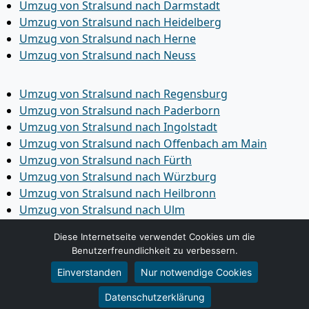
Umzug von Stralsund nach Darmstadt
Umzug von Stralsund nach Heidelberg
Umzug von Stralsund nach Herne
Umzug von Stralsund nach Neuss
Umzug von Stralsund nach Regensburg
Umzug von Stralsund nach Paderborn
Umzug von Stralsund nach Ingolstadt
Umzug von Stralsund nach Offenbach am Main
Umzug von Stralsund nach Fürth
Umzug von Stralsund nach Würzburg
Umzug von Stralsund nach Heilbronn
Umzug von Stralsund nach Ulm
Umzug von Stralsund nach Pforzheim
Diese Internetseite verwendet Cookies um die
Umzug von Stralsund nach Wolfsburg
Benutzerfreundlichkeit zu verbessern.
Umzug von Stralsund nach Bottrop
Einverstanden
Nur notwendige Cookies
Umzug von Stralsund nach Göttingen
Umzug von Stralsund nach Reutlingen
Datenschutzerklärung