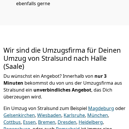
ebenfalls gerne
Wir sind die Umzugsfirma für Deinen
Umzug von Stralsund nach Halle
(Saale)
Du wünschst ein Angebot? Innerhalb von
nur 3
Minuten
bekommst du von uns der Umzugsfirma aus
Stralsund ein
unverbindliches Angebot
, das Dich
überzeugen wird.
Ein Umzug von Stralsund zum Beispiel
Magdeburg
oder
Gelsenkirchen
,
Wiesbaden
,
Karlsruhe
,
München
,
Cottbus
,
Essen
,
Bremen
,
Dresden
,
Heidelberg
,
Regensburg
, oder auch
Remscheid
ist immer eine