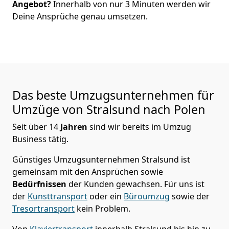
Angebot?
Innerhalb von nur
3
Minuten werden wir
Deine Ansprüche genau umsetzen.
Das beste Umzugsunternehmen für
Umzüge von
Stralsund
nach Polen
Seit über
14
Jahren
sind wir bereits im Umzug
Business tätig.
Günstiges Umzugsunternehmen Stralsund
ist
gemeinsam mit den Ansprüchen sowie
Bedürfnissen
der Kunden gewachsen. Für uns ist
der
Kunsttransport
oder ein
Büroumzug
sowie der
Tresortransport
kein Problem.
Von
Klaviertransport
innerhalb
Stralsund
bis hin zu