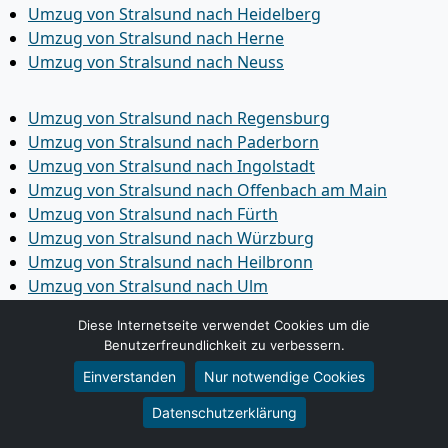
Umzug von Stralsund nach Heidelberg
Umzug von Stralsund nach Herne
Umzug von Stralsund nach Neuss
Umzug von Stralsund nach Regensburg
Umzug von Stralsund nach Paderborn
Umzug von Stralsund nach Ingolstadt
Umzug von Stralsund nach Offenbach am Main
Umzug von Stralsund nach Fürth
Umzug von Stralsund nach Würzburg
Umzug von Stralsund nach Heilbronn
Umzug von Stralsund nach Ulm
Umzug von Stralsund nach Pforzheim
Diese Internetseite verwendet Cookies um die
Umzug von Stralsund nach Wolfsburg
Benutzerfreundlichkeit zu verbessern.
Umzug von Stralsund nach Bottrop
Einverstanden
Nur notwendige Cookies
Umzug von Stralsund nach Göttingen
Umzug von Stralsund nach Reutlingen
Datenschutzerklärung
Umzug von Stralsund nach Bremer­haven